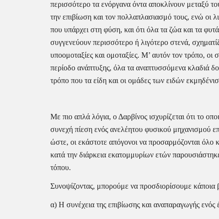
περισσότερο τα ενόργανα όντα αποκλίνουν μεταξύ το
την επιβίωση και τον πολλαπλασιασμό τους, ενώ οι λ
που υπάρχει στη φύση, και ότι όλα τα ζώα και τα φυτά
συγγενεύουν περισσότερο ή λιγότερο στενά, σχηματίζ
υποομοταξίες και ομοταξίες. Μ’ αυτόν τον τρόπο, οι σ
περίοδο ανάπτυξης, όλα τα αναπτυσσόμενα κλαδιά δοκ
τρόπο που τα είδη και οι ομάδες των ειδών εκμηδένι
Με πιο απλά λόγια, ο Δαρβίνος ισχυρίζεται ότι το οπο
συνεχή πίεση ενός ανελέητου φυσικού μηχανισμού επι
ώστε, οι εκάστοτε απόγονοι να προσαρμόζονται όλο κα
κατά την διάρκεια εκατομμυρίων ετών παρουσιάστηκε 
τόπου.
Συνοψίζοντας, μπορούμε να προσδιορίσουμε κάποια β
α) Η συνέχεια της επιβίωσης και αναπαραγωγής ενός 