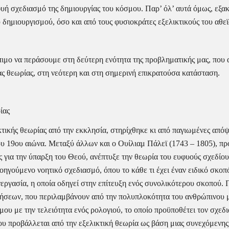
υφυή σχεδιασμό της δημιουργίας του κόσμου. Παρ’ όλ’ αυτά όμως, εξα
 δημιουργισμού, όσο και από τους φυσιοκράτες εξελικτικούς του αθε
κόπιμο να περάσουμε στη δεύτερη ενότητα της προβληματικής μας, που 
ιας θεωρίας, στη νεότερη και στη σημερινή επικρατούσα κατάσταση.
ίας
κτικής θεωρίας από την εκκλησία, στηρίχθηκε κι από παγιωμένες απόψε
ου 19ου αιώνα. Μεταξύ άλλων και ο Ουίλιαμ Πάλεϊ (1743 – 1805), προ
ς για την ύπαρξη του Θεού, ανέπτυξε την θεωρία του ευφυούς σχεδίου
ηγούμενο νοητικό σχεδιασμό, όπου το κάθε τι έχει έναν ειδικό σκοπό
εργασία, η οποία οδηγεί στην επίτευξη ενός συνολικότερου σκοπού. 
ήσεων, που περιλαμβάνουν από την πολυπλοκότητα του ανθρώπινου μα
μου με την τελειότητα ενός ρολογιού, το οποίο προϋποθέτει τον σχεδ
 που προβάλλεται από την εξελικτική θεωρία ως βάση μιας συνεχόμεν