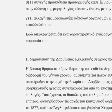
β) Η συνεχής προσπάθεια προσαρμογής κάθε έμβιου ό
στην αλλαγή της μορφολογίας κάποιων όντων, με την
γ) Η αλλαγή της μορφολογίας κάποιων οργανισμών με
καταλληλότερα.
Εδώ διευκρινίζεται ότι ένα χαρακτηριστικό ενός οργα
παρουσία του.
Η δημοσίευση της Δαρβίνειας εξελικτικής θεωρίας π
Η βασική θρησκευτική αντίληψη της απ’ ευθείας δημι
διαδρομή του γήινου χρόνου, αμφισβητείται πλέον ευ
αποκήρυξαν στην αρχή την θεωρία του Δαρβίνου, ως μ
θρησκευτικής ηγεσίας συνεπικουρείται από το επιστη
επιλογής. Ταυτόχρονα, οι θιασώτες του σκληρού καπιτ
επίπεδο, διακηρύσσουν τις αρχές του κοινωνικού δαρ
το 1877, από τον Άγγλο φιλόσοφο και βιολόγο Χέρμπ