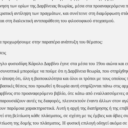
νηση των ορίων της Δαρβίνειας θεωρίας, μέσα στα προαναφερόμενα πλαί
κρατική αντίληψη των πραγμάτων, και συνέτεινε στη διαμόρφωση στά
ιται στη διαλεκτική αντιπαράθεση του φιλοσοφικού στοχασμού.
α προχωρήσουμε στην παραπέρα ανάπτυξη του θέματος:
σεις
γλο φυσιοδίφη Κάρολο Δαρβίνο έγινε στα μέσα του 19ου αιώνα και ειδ
πτικά μπορούμε να πούμε ότι η Δαρβίνεια θεωρία, που στηρίχθηκε
 άποψη ότι, όλη η βιοποικιλότητα και όλοι οι τρόποι με τους οποίους
βασικές θέσεις που προωθεί η θεωρία αυτή στηρίζονται πάνω στις αρχ
Δαρβίνος στο προαναφερόμενο βιβλίο, ότι: κάτω από εναλλασσόμενες σ
αρουσιάζουν αυτές τις διαφορές, πλεονεκτούν έναντι άλλων στον αγών
υν παρόμοια χαρακτηριστικά. Αυτή η αρχή της διατήρησης ή της επ
 στη βελτίωση κάθε πλάσματος, σε σχέση με τις έμβιες και άβιες συν
ελτίωση της δομής του πλάσματος. Η φυσική επιλογή οδηγεί ακόμα σε 