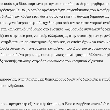
 ευφυούς σχεδίου, σύμφωνα με την οποία ο κόσμος δημιουργήθηκε με 
ρέντερικ Τεμπλ, ο οποίος αργότερα έγινε αρχιεπίσκοπος του Καντέρμπ
 δηλαδή τον κόσμο έτσι, ώστε αυτός να έχει την δύναμη δημιουργίας 
α του γενικότερου ευφυούς σχεδιασμού από την ανώτατη νοητική οντότ
εται και νοητικό υπόβαθρο στο ένστικτο, ως βασικός συντελεστής δι
ζεται στην ιδέα μιας νοητικής αλληλουχίας στην ανάπτυξη των γεγον
στηρίζεται και σε επιστημονικές απόψεις, οι οποίες έχουν να κάνουν 
άζουσα σωματικό – πνευματική κατάσταση του ίδιου του ανθρώπινου πλ
όσο κι από ένα μέρος της επιστημονικής κοινότητας προβάλλονται τρία
ής φυσικής επιλογής στην όλη διαδικασία του κοσμικού γίγνεσθαι.
ημιουργίας, στα πλαίσια μιας θεμελιώδους δυϊστικής διάκρισης μεταξύ 
ς του ανθρώπου.
υς αρνητές της εξελικτικής θεωρίας, ο ίδιος ο Δαρβίνος απαντά ότι: 