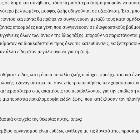
υς σε δομή και συνήθειες, τόσο περισσότερα άτομα μπορούν να συντη
ιγότερο βελτιωμένες μορφές ζωής οδηγούνται σε εξαφάνιση. Έτσι μπορ
 παντού και πάντα θα πρέπει να συγγενεύουν μεταξύ τους κατά ομάδες, 
οντας υποομάδες και γένη που συγγενεύουν σε διαφορετικούς βαθμούς,
υγγένειες όλων των όντων της ίδιας τάξης μπορούν να παριστάνονται μ’
ίμασαν να διακλαδιστούν προς όλες τις κατευθύνσεις, να ξεπεράσουν 
σαν άλλα είδη στον μεγάλο αγώνα για τη ζωή.
ιοδήποτε είδος και η όποια ποικιλία ζωής υπάρχει, προέρχεται από ένα
λογής, εξαναγκάστηκε σε συνεχείς τροποποιήσεις των χαρακτηριστικών
ι περισσότερο στις απαιτήσεις του περιβάλλοντος για την επιβίωση κ
μια τεράστια ποικιλομορφία ειδών ζωής, που κατέκλυσαν τον πλανήτη
ασικά στοιχεία της θεωρίας αυτής, όπως:
έμβιου οργανισμού είναι ευθέως ανάλογη με τις δυνατότητες προσαρμ