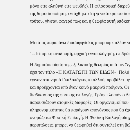
μόνο είτε αληθινή είτε ψευδής). Η φιλοσοφική διερεύ
της δημοσιοποίηση, εντάχθηκε στη γενικότερη φυσιο
τούτου, γίνεται φανερό πως και η θεωρία αυτή υπόκε
Μετά τις παραπάνω διασαφηνίσεις μπορούμε πλέον ν
1.- Ιστορική αναδρομή, αρχική εννοιολόγηση, επιδρά
Η δημοσιοποίηση της εξελικτικής θεωρίας από τον Άγ
έχει τον τίτλο «Η ΚΑΤΑΓΩΓΗ ΤΩΝ ΕΙΔΩΝ». Πολύ συνο
έγιναν στα νησιά Γκαλαπάγκος κι αλλού, προβάλει την
και προέρχονται από έναν κοινό μακρινό πρόγονο. Οι 
διαδικασίας της φυσικής επιλογής. Γράφει λοιπόν ο 
παρουσιάζουν ατομικές διαφορές. Οι οργανισμοί που π
κληρονομικότητας θα παράγουν απογόνους που θα έχο
ονομάζεται Φυσική Επιλογή. Η Φυσική Επιλογή οδηγεί
περιπτώσεις, μπορεί να θεωρηθεί ότι συντελεί στη β