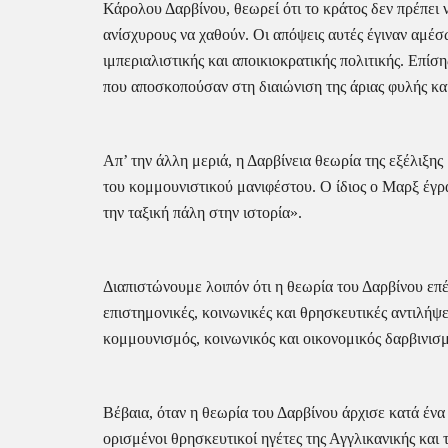
Κάρολου Δαρβίνου, θεωρεί ότι το κράτος δεν πρέπει ν
ανίσχυρους να χαθούν. Οι απόψεις αυτές έγιναν αμέσ
ιμπεριαλιστικής και αποικιοκρατικής πολιτικής. Επί
που αποσκοπούσαν στη διαιώνιση της άριας φυλής κα
Απ’ την άλλη μεριά, η Δαρβίνεια θεωρία της εξέλιξη
του κομμουνιστικού μανιφέστου. Ο ίδιος ο Μαρξ έγρα
την ταξική πάλη στην ιστορία».
Διαπιστώνουμε λοιπόν ότι η θεωρία του Δαρβίνου επέ
επιστημονικές, κοινωνικές και θρησκευτικές αντιλήψε
κομμουνισμός, κοινωνικός και οικονομικός δαρβινισμ
Βέβαια, όταν η θεωρία του Δαρβίνου άρχισε κατά ένα 
ορισμένοι θρησκευτικοί ηγέτες της Αγγλικανικής και 