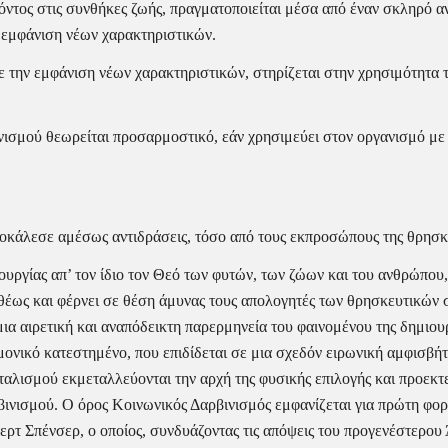
ντος στις συνθήκες ζωής, πραγματοποιείται μέσα από έναν σκληρό αν
 εμφάνιση νέων χαρακτηριστικών.
 την εμφάνιση νέων χαρακτηριστικών, στηρίζεται στην χρησιμότητα τ
νισμού θεωρείται προσαρμοστικό, εάν χρησιμεύει στον οργανισμό με τέ
ροκάλεσε αμέσως αντιδράσεις, τόσο από τους εκπροσώπους της θρησκε
ουργίας απ’ τον ίδιο τον Θεό των φυτών, των ζώων και του ανθρώπου, 
θέως και φέρνει σε θέση άμυνας τους απολογητές των θρησκευτικών σ
ια αιρετική και αναπόδεικτη παρερμηνεία του φαινομένου της δημιουρ
μονικό κατεστημένο, που επιδίδεται σε μια σχεδόν ειρωνική αμφισβήτ
αλισμού εκμεταλλεύονται την αρχή της φυσικής επιλογής και προεκτεί
βινισμού. Ο όρος Κοινωνικός Δαρβινισμός εμφανίζεται για πρώτη φορ
ερτ Σπένσερ, ο οποίος, συνδυάζοντας τις απόψεις του προγενέστερο