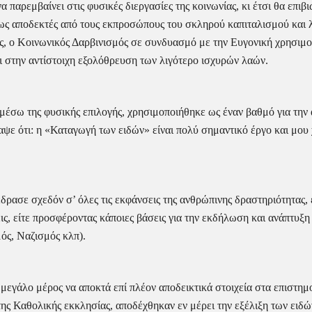
α παρεμβαίνει στις φυσικές διεργασίες της κοινωνίας, κι έτσι θα επιβ
ως αποδεκτές από τους εκπροσώπους του σκληρού καπιταλισμού και λε
σης, ο Κοινωνικός Δαρβινισμός σε συνδυασμό με την Ευγονική χρησιμο
ι στην αντίστοιχη εξολόθρευση των λιγότερο ισχυρών λαών.
ς μέσω της φυσικής επιλογής, χρησιμοποιήθηκε ως έναν βαθμό για την
ψε ότι: η «Καταγωγή των ειδών» είναι πολύ σημαντικό έργο και μου 
δρασε σχεδόν σ’ όλες τις εκφάνσεις της ανθρώπινης δραστηριότητας, 
ις, είτε προσφέροντας κάποιες βάσεις για την εκδήλωση και ανάπτυξη
ός, Ναζισμός κλπ).
μεγάλο μέρος να αποκτά επί πλέον αποδεικτικά στοιχεία στα επιστημονι
της Καθολικής εκκλησίας, αποδέχθηκαν εν μέρει την εξέλιξη των ειδώ